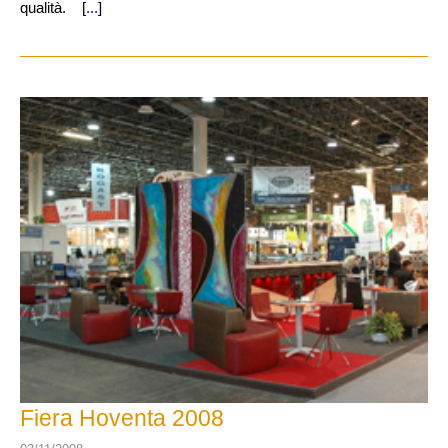
qualità. [
...
]
Fiera Hoventa 2008