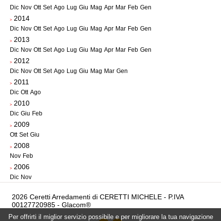
Dic
Nov
Ott
Set
Ago
Lug
Giu
Mag
Apr
Mar
Feb
Gen
2014
>
Dic
Nov
Ott
Set
Ago
Lug
Giu
Mag
Apr
Mar
Feb
Gen
2013
>
Dic
Nov
Ott
Set
Ago
Lug
Giu
Mag
Apr
Mar
Feb
Gen
2012
>
Dic
Nov
Ott
Set
Ago
Lug
Giu
Mag
Mar
Gen
2011
>
Dic
Ott
Ago
2010
>
Dic
Giu
Feb
2009
>
Ott
Set
Giu
2008
>
Nov
Feb
2006
>
Dic
Nov
2026 Ceretti Arredamenti di CERETTI MICHELE - P.IVA
00127720985 -
Glacom®
Per offrirti il miglior servizio possibile e per migliorare la tua navigazione