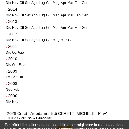
Dic
Nov
Ott
Set
Ago
Lug
Giu
Mag
Apr
Mar
Feb
Gen
2014
>
Dic
Nov
Ott
Set
Ago
Lug
Giu
Mag
Apr
Mar
Feb
Gen
2013
>
Dic
Nov
Ott
Set
Ago
Lug
Giu
Mag
Apr
Mar
Feb
Gen
2012
>
Dic
Nov
Ott
Set
Ago
Lug
Giu
Mag
Mar
Gen
2011
>
Dic
Ott
Ago
2010
>
Dic
Giu
Feb
2009
>
Ott
Set
Giu
2008
>
Nov
Feb
2006
>
Dic
Nov
2026 Ceretti Arredamenti di CERETTI MICHELE - P.IVA
00127720985 -
Glacom®
Per offrirti il miglior servizio possibile e per migliorare la tua navigazione