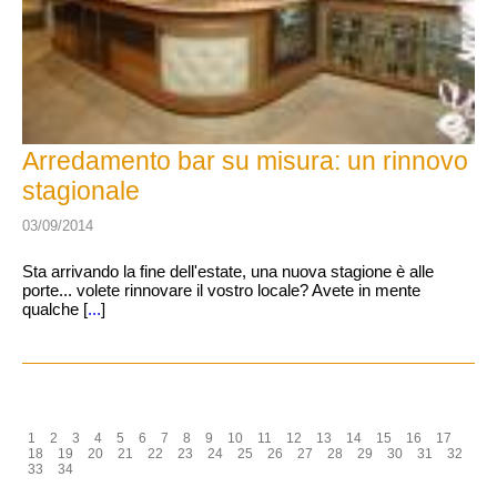
Arredamento bar su misura: un rinnovo
stagionale
03/09/2014
Sta arrivando la fine dell'estate, una nuova stagione è alle
porte... volete rinnovare il vostro locale? Avete in mente
qualche [
...
]
1
2
3
4
5
6
7
8
9
10
11
12
13
14
15
16
17
18
19
20
21
22
23
24
25
26
27
28
29
30
31
32
33
34