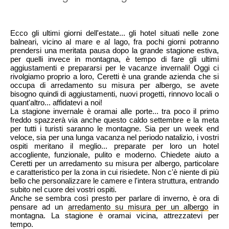
Ecco gli ultimi giorni dell'estate... gli hotel situati nelle zone
balneari, vicino al mare e al lago, fra pochi giorni potranno
prendersi una meritata pausa dopo la grande stagione estiva,
per quelli invece in montagna, è tempo di fare gli ultimi
aggiustamenti e prepararsi per le vacanze invernali! Oggi ci
rivolgiamo proprio a loro, Ceretti è una grande azienda che si
occupa di arredamento su misura per albergo, se avete
bisogno quindi di aggiustamenti, nuovi progetti, rinnovo locali o
quant'altro... affidatevi a noi!
La stagione invernale è oramai alle porte... tra poco il primo
freddo spazzerà via anche questo caldo settembre e la meta
per tutti i turisti saranno le montagne. Sia per un week end
veloce, sia per una lunga vacanza nel periodo natalizio, i vostri
ospiti meritano il meglio... preparate per loro un hotel
accogliente, funzionale, pulito e moderno. Chiedete aiuto a
Ceretti per un arredamento su misura per albergo, particolare
e caratteristico per la zona in cui risiedete. Non c'è niente di più
bello che personalizzare le camere e l'intera struttura, entrando
subito nel cuore dei vostri ospiti.
Anche se sembra così presto per parlare di inverno, è ora di
pensare ad un
arredamento su misura per un albergo
in
montagna. La stagione è oramai vicina, attrezzatevi per
tempo.