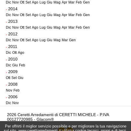
Dic
Nov
Ott
Set
Ago
Lug
Giu
Mag
Apr
Mar
Feb
Gen
2014
>
Dic
Nov
Ott
Set
Ago
Lug
Giu
Mag
Apr
Mar
Feb
Gen
2013
>
Dic
Nov
Ott
Set
Ago
Lug
Giu
Mag
Apr
Mar
Feb
Gen
2012
>
Dic
Nov
Ott
Set
Ago
Lug
Giu
Mag
Mar
Gen
2011
>
Dic
Ott
Ago
2010
>
Dic
Giu
Feb
2009
>
Ott
Set
Giu
2008
>
Nov
Feb
2006
>
Dic
Nov
2026 Ceretti Arredamenti di CERETTI MICHELE - P.IVA
00127720985 -
Glacom®
Per offrirti il miglior servizio possibile e per migliorare la tua navigazione
sul sito, www.cerettiarredamenti.it utilizza cookie tecnici, propri e di terzi.