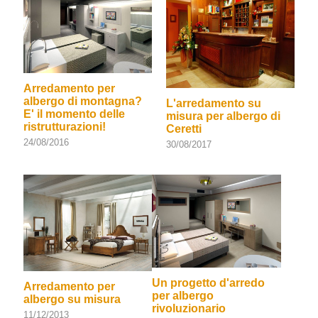
Arredamento per
albergo di montagna?
L'arredamento su
E' il momento delle
misura per albergo di
ristrutturazioni!
Ceretti
24/08/2016
30/08/2017
Un progetto d'arredo
Arredamento per
per albergo
albergo su misura
rivoluzionario
11/12/2013